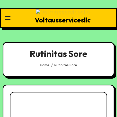
Skip
to
content
Voltausservicesllc
Rutinitas Sore
Home
Rutinitas Sore