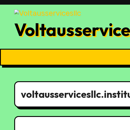
Skip
to
content
Voltausservice
voltausservicesllc.instit