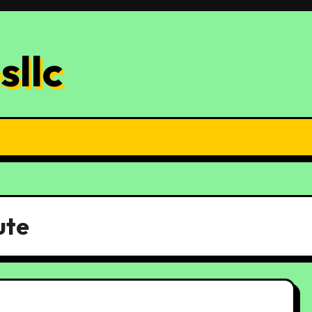
sllc
ute