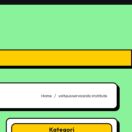
Home
voltausservicesllc.institute
Kategori